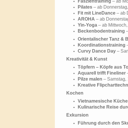
Faszientraining
– ab Mo
Pilates
– ab Donnerstag,
Fit mit LineDance
– ab 
AROHA
– ab Donnerstag
Yin-Yoga
– ab Mittwoch,
Beckenbodentraining
Orientalischer Tanz & 
Koordinationstraining
Curvy Dance Day
– Sam
Kreativität & Kunst
Töpfern – Köpfe aus T
Aquarell trifft Fineliner
Pilze malen
– Samstag, 
Kreative Flipcharttechn
Kochen
Vietnamesische Küche
Kulinarische Reise durc
Exkursion
Führung durch den Sku