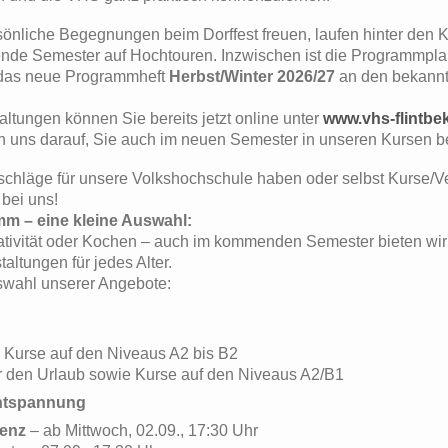
sönliche Begegnungen beim Dorffest freuen, laufen hinter den K
ende Semester auf Hochtouren. Inzwischen ist die Programmp
 das neue Programmheft
Herbst/Winter 2026/27
an den bekannt
ltungen können Sie bereits jetzt online unter
www.vhs-flintbe
en uns darauf, Sie auch im neuen Semester in unseren Kursen b
schläge für unsere Volkshochschule haben oder selbst Kurse/V
 bei uns!
m – eine kleine Auswahl:
ivität oder Kochen – auch im kommenden Semester bieten wir 
altungen für jedes Alter.
uswahl unserer Angebote:
 Kurse auf den Niveaus A2 bis B2
r den Urlaub sowie Kurse auf den Niveaus A2/B1
ntspannung
ienz
– ab Mittwoch, 02.09., 17:30 Uhr